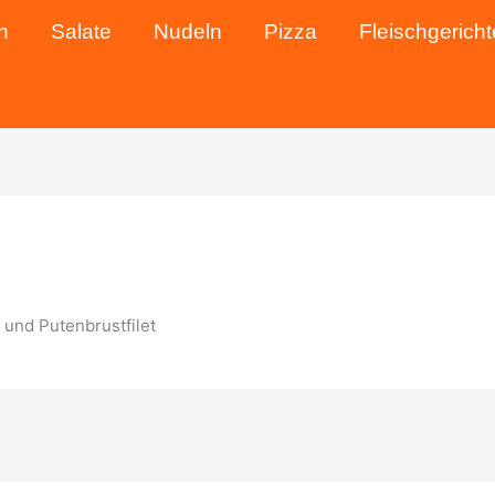
n
Salate
Nudeln
Pizza
Fleischgericht
und Putenbrustfilet