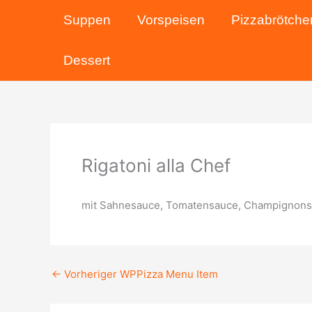
Zum
Suppen
Vorspeisen
Pizzabrötche
Inhalt
springen
Dessert
Rigatoni alla Chef
mit Sahnesauce, Tomatensauce, Champignons 
←
Vorheriger WPPizza Menu Item