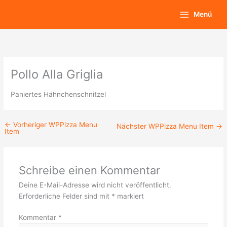
Zum
Main
Menü
Inhalt
Menu
springen
Pollo Alla Griglia
Paniertes Hähnchenschnitzel
←
Vorheriger WPPizza Menu
Nächster WPPizza Menu Item
→
Item
Schreibe einen Kommentar
Deine E-Mail-Adresse wird nicht veröffentlicht.
Erforderliche Felder sind mit
*
markiert
Kommentar
*