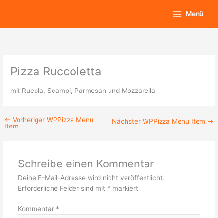
Zum
Main
Menü
Inhalt
Menu
springen
Pizza Ruccoletta
mit Rucola, Scampi, Parmesan und Mozzarella
←
Vorheriger WPPizza Menu
Nächster WPPizza Menu Item
→
Item
Schreibe einen Kommentar
Deine E-Mail-Adresse wird nicht veröffentlicht.
Erforderliche Felder sind mit
*
markiert
Kommentar
*