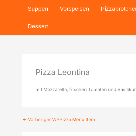
Zum
Suppen
Vorspeisen
Pizzabrötche
Inhalt
springen
Dessert
Pizza Leontina
mit Mozzarella, frischen Tomaten und Basiliku
←
Vorheriger WPPizza Menu Item