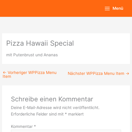
Zum
Main
Menü
Inhalt
Menu
springen
Pizza Hawaii Special
mit Putenbrust und Ananas
←
Vorheriger WPPizza Menu
Nächster WPPizza Menu Item
→
Item
Schreibe einen Kommentar
Deine E-Mail-Adresse wird nicht veröffentlicht.
Erforderliche Felder sind mit
*
markiert
Kommentar
*