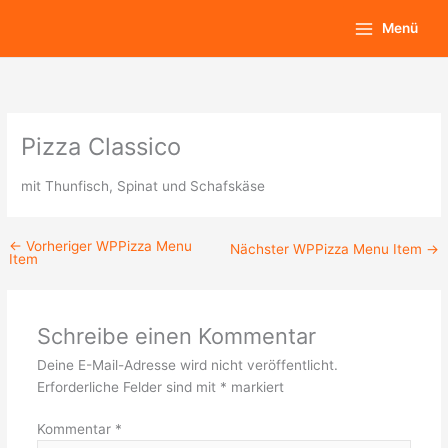
Zum
Main
Menü
Inhalt
Menu
springen
Pizza Classico
mit Thunfisch, Spinat und Schafskäse
←
Vorheriger WPPizza Menu
Nächster WPPizza Menu Item
→
Item
Schreibe einen Kommentar
Deine E-Mail-Adresse wird nicht veröffentlicht.
Erforderliche Felder sind mit
*
markiert
Kommentar
*