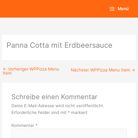
Zum
Main
Menü
Inhalt
Menu
springen
Panna Cotta mit Erdbeersauce
←
Vorheriger WPPizza Menu
Nächster WPPizza Menu Item
→
Item
Schreibe einen Kommentar
Deine E-Mail-Adresse wird nicht veröffentlicht.
Erforderliche Felder sind mit
*
markiert
Kommentar
*