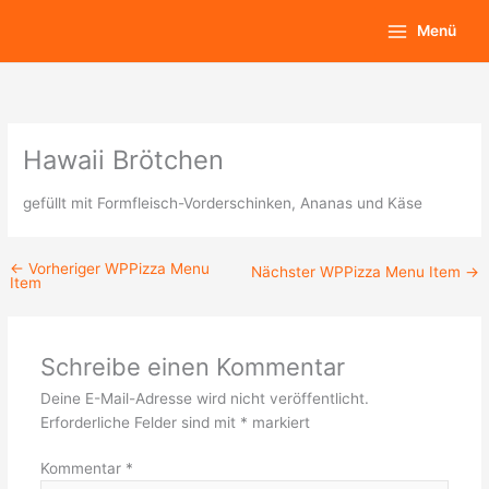
Zum
Main
Menü
Inhalt
Menu
springen
Hawaii Brötchen
gefüllt mit Formfleisch-Vorderschinken, Ananas und Käse
←
Vorheriger WPPizza Menu
Nächster WPPizza Menu Item
→
Item
Schreibe einen Kommentar
Deine E-Mail-Adresse wird nicht veröffentlicht.
Erforderliche Felder sind mit
*
markiert
Kommentar
*