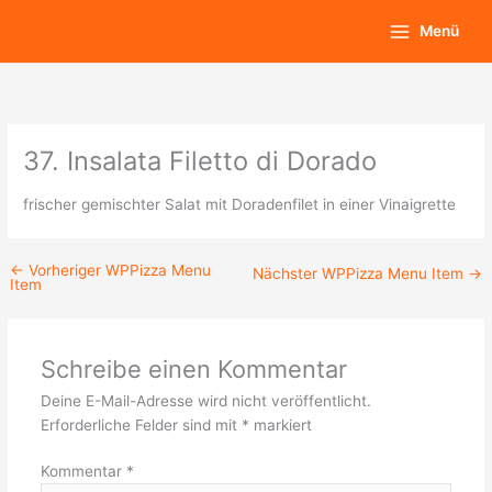
Zum
Main
Menü
Inhalt
Menu
springen
37. Insalata Filetto di Dorado
frischer gemischter Salat mit Doradenfilet in einer Vinaigrette
←
Vorheriger WPPizza Menu
Nächster WPPizza Menu Item
→
Item
Schreibe einen Kommentar
Deine E-Mail-Adresse wird nicht veröffentlicht.
Erforderliche Felder sind mit
*
markiert
Kommentar
*