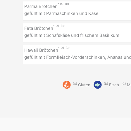
A
G
Parma Brötchen
gefüllt mit Parmaschinken und Käse
A
G
Feta Brötchen
gefüllt mit Schafskäse und frischem Basilikum
A
G
Hawaii Brötchen
gefüllt mit Formfleisch-Vorderschinken, Ananas un
A
D
G
Gluten
Fisch
Mi