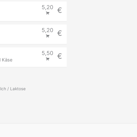
5,20
€
5,20
€
5,50
€
d Käse
lch / Laktose