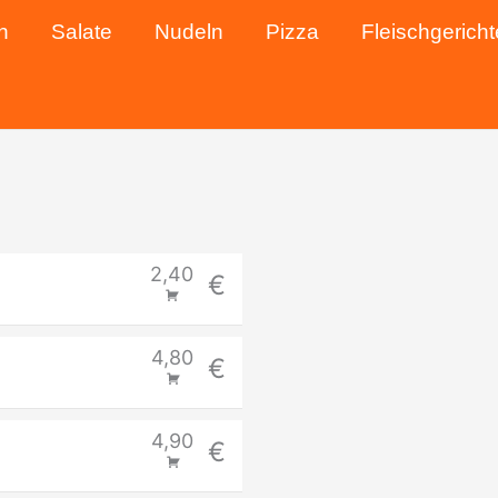
n
Salate
Nudeln
Pizza
Fleischgericht
2,40
€
4,80
€
4,90
€