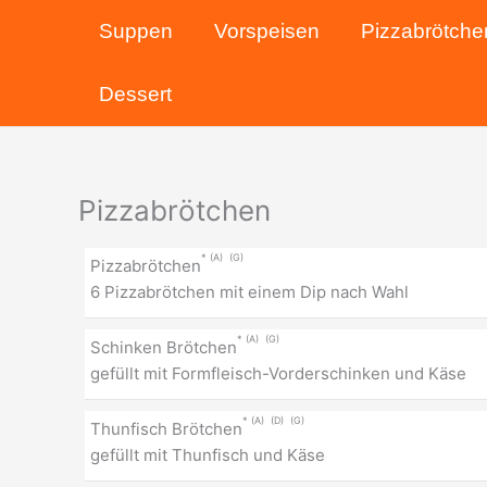
Zum
Suppen
Vorspeisen
Pizzabrötche
Inhalt
springen
Dessert
Pizzabrötchen
A
G
Pizzabrötchen
6 Pizzabrötchen mit einem Dip nach Wahl
A
G
Schinken Brötchen
gefüllt mit Formfleisch-Vorderschinken und Käse
A
D
G
Thunfisch Brötchen
gefüllt mit Thunfisch und Käse